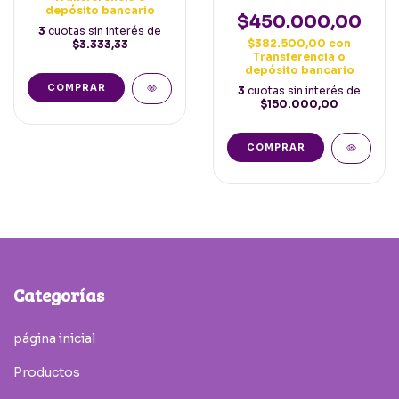
Españoles Basic
depósito bancario
Cuero y Hebilla
$450.000,00
3
cuotas sin interés de
Negros
$382.500,00
con
$3.333,33
Transferencia o
depósito bancario
COMPRAR
3
cuotas sin interés de
$150.000,00
COMPRAR
Categorías
página inicial
Productos