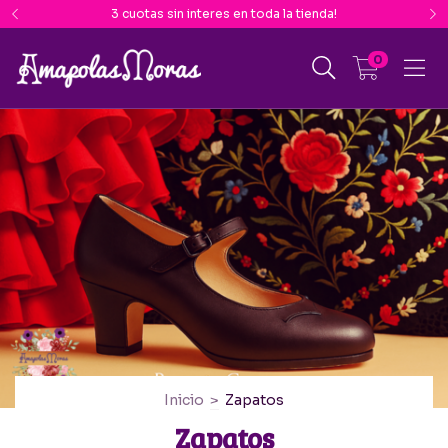
3 cuotas sin interes en toda la tienda!
0
Inicio
>
Zapatos
Zapatos