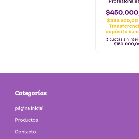
Profesionale
Madera de Gran
Españolas
$450.000
$382.500,0
Transferenci
depósito ban
3
cuotas sin inte
$150.000,0
Categorías
página inicial
Productos
Contacto