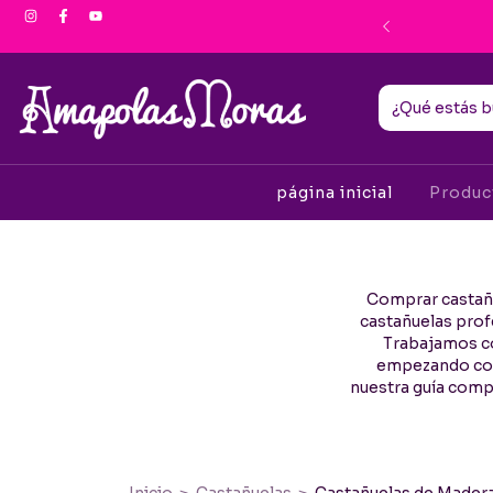
ento por Transferencia
página inicial
Produ
Comprar castañu
castañuelas profe
Trabajamos co
empezando como
nuestra guía compl