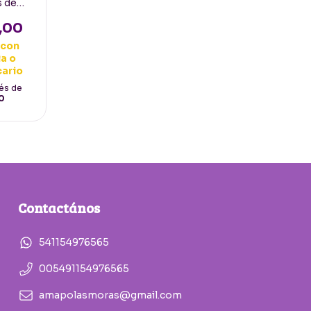
s de
adillo
,00
0
con
a o
cario
rés de
0
Contactános
541154976565
005491154976565
amapolasmoras@gmail.com