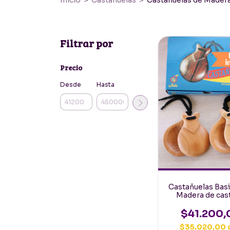
Inicio
>
Castañuelas
>
Castañuelas de Mader
Filtrar por
Precio
Desde
Hasta
Castañuelas Bas
Madera de cas
Pulida Adultos
Iniciacion
$41.200,
$35.020,00