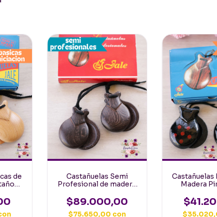
a
Castañuelas 
icas de
Castañuelas Semi
Madera Pi
taño
Profesional de madera
Negra Lunar
 Jale
de Wengue Pulida Jale
Adultos
$41.2
00
$89.000,00
$35.020
con
$75.650,00
con