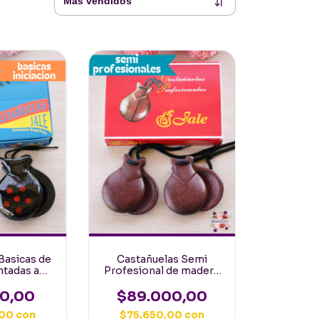
Basicas de
Castañuelas Semi
ntadas a
Profesional de madera
es Niñas o
de Caoba Pulida Jale
 Jale
00,00
$89.000,00
,00
con
$75.650,00
con