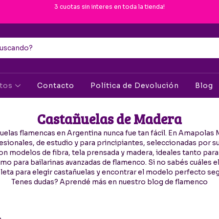
3 cuotas sin interes en toda la tienda!
ctos
Contacto
Política de Devolución
Blog
Castañuelas de Madera
elas flamencas en Argentina nunca fue tan fácil. En Amapolas
sionales, de estudio y para principiantes, seleccionadas por su
n modelos de fibra, tela prensada y madera, ideales tanto para
 para bailarinas avanzadas de flamenco. Si no sabés cuáles el
eta para elegir castañuelas y encontrar el modelo perfecto según
Tenes dudas? Aprendé más en nuestro blog de flamenco