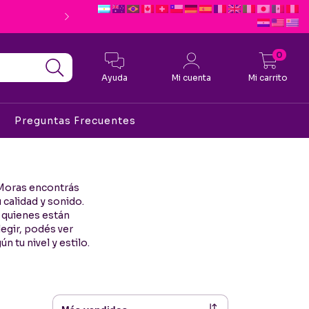
Envio Gratis desde $190.0
0
Ayuda
Mi cuenta
Mi carrito
Preguntas Frecuentes
 Moras encontrás
 calidad y sonido.
 quienes están
egir, podés ver
 tu nivel y estilo.