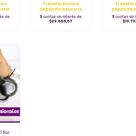
Transfer
a o
Transferencia o
depósito 
cario
depósito bancario
3
cuotas sin 
rés de
3
cuotas sin interés de
$13.73
$29.666,67
l Sur