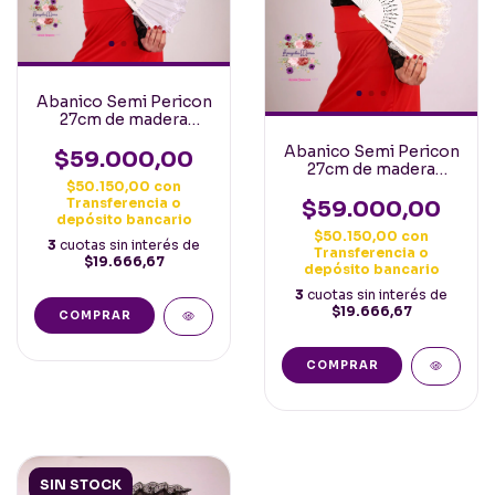
Abanico Semi Pericon
27cm de madera
calada y tela con
Abanico Semi Pericon
puntilla Español
$59.000,00
27cm de madera
Blanco
calada y tela con
$50.150,00
con
Transferencia o
puntilla Español
$59.000,00
depósito bancario
Crema
$50.150,00
con
3
cuotas sin interés de
Transferencia o
$19.666,67
depósito bancario
3
cuotas sin interés de
$19.666,67
SIN STOCK