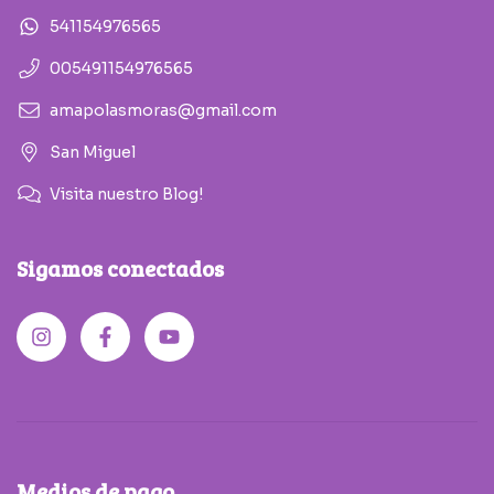
541154976565
005491154976565
amapolasmoras@gmail.com
San Miguel
Visita nuestro Blog!
Sigamos conectados
Medios de pago