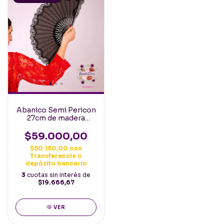
Abanico Semi Pericon
27cm de madera
calada y tela con
puntilla Español
$59.000,00
Negro
$50.150,00
con
Transferencia o
depósito bancario
3
cuotas sin interés de
$19.666,67
VER