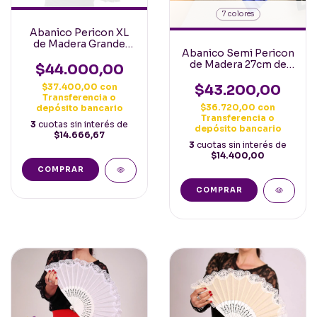
7 colores
Abanico Pericon XL
de Madera Grande
Abanico Semi Pericon
para Baile 31-32cm
de Madera 27cm de
$44.000,00
varilla Español Varios
Colores
$43.200,00
$37.400,00
con
Transferencia o
$36.720,00
con
depósito bancario
Transferencia o
3
cuotas sin interés de
depósito bancario
$14.666,67
3
cuotas sin interés de
$14.400,00
COMPRAR
COMPRAR