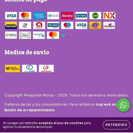
Medios de envío
Copyright Amapolas Moras - 2026. Todos los derechos reservados.
Defensa de las y los consumidores. Para reclamos
ingresá acá.
/
Botón de arrepentimiento
Al navegar por este sitio
aceptás el uso de cookies
para
ENTENDIDO
agilizar tu experiencia de compra.