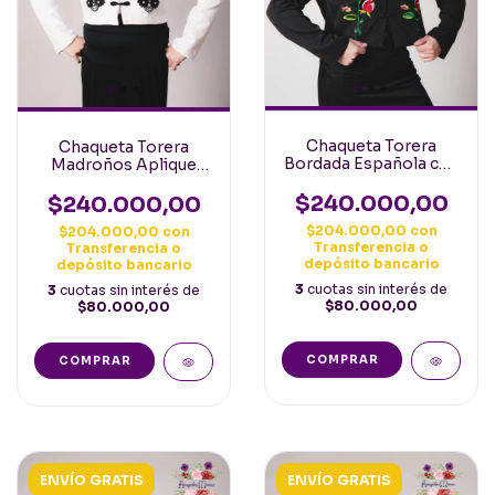
Chaqueta Torera
Chaqueta Torera
Bordada Española con
Madroños Aplique
Flor color Negra
Cadenita Española
con Flor color Blanca
$240.000,00
$240.000,00
con Negro
$204.000,00
con
$204.000,00
con
Transferencia o
Transferencia o
depósito bancario
depósito bancario
3
cuotas sin interés de
3
cuotas sin interés de
$80.000,00
$80.000,00
COMPRAR
COMPRAR
ENVÍO GRATIS
ENVÍO GRATIS