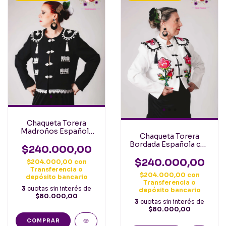
Chaqueta Torera
Madroños Española
Chaqueta Torera
con Flor color Negro
Bordada Española con
con Blanco
$240.000,00
Flor color Blanca
$240.000,00
$204.000,00
con
Transferencia o
$204.000,00
con
depósito bancario
Transferencia o
3
cuotas sin interés de
depósito bancario
$80.000,00
3
cuotas sin interés de
$80.000,00
COMPRAR