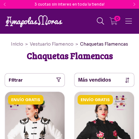
3 cuotas sin interes en toda la tienda!
0
Inicio
>
Vestuario Flamenco
>
Chaquetas Flamencas
Chaquetas Flamencas
Filtrar
ENVÍO GRATIS
ENVÍO GRATIS