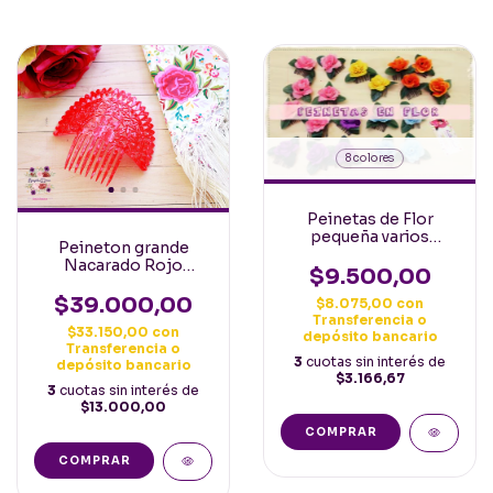
8 colores
Peinetas de Flor
pequeña varios
Peineton grande
colores con hoja
Nacarado Rojo
$9.500,00
Español Calado
Importado
$39.000,00
$8.075,00
con
Transferencia o
$33.150,00
con
depósito bancario
Transferencia o
3
cuotas sin interés de
depósito bancario
$3.166,67
3
cuotas sin interés de
$13.000,00
COMPRAR