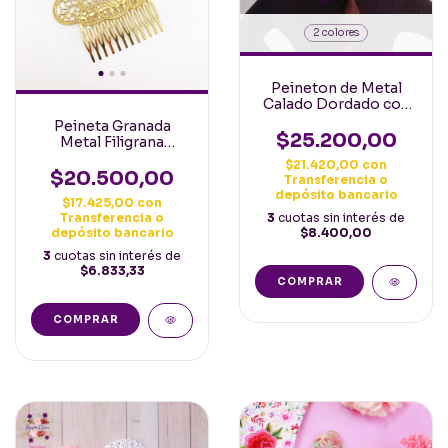
2 colores
Peineton de Metal
Calado Dordado con
Borlas Español
Peineta Granada
$25.200,00
Metal Filigrana
Española Dorada
$21.420,00
con
Mediana
$20.500,00
Transferencia o
depósito bancario
$17.425,00
con
Transferencia o
3
cuotas sin interés de
depósito bancario
$8.400,00
3
cuotas sin interés de
$6.833,33
COMPRAR