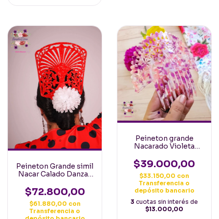
Peineton grande
Nacarado Violeta
Borgoña Español
Calado Importado
$39.000,00
Peineton Grande simil
Nacar Calado Danzas
$33.150,00
con
Españolas regionales
Transferencia o
Folkloricas Rojo
$72.800,00
depósito bancario
3
cuotas sin interés de
$61.880,00
con
$13.000,00
Transferencia o
depósito bancario