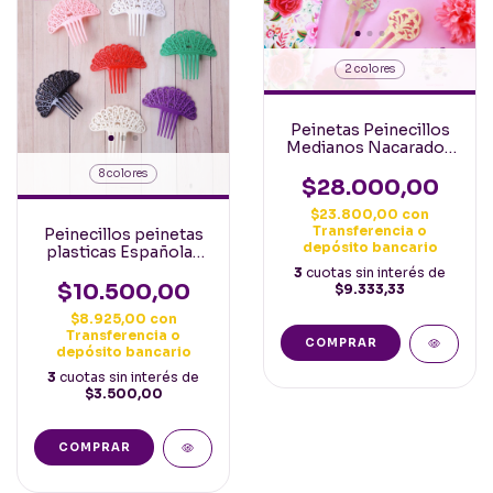
2 colores
Peinetas Peinecillos
Medianos Nacarados
2 colores a eleccion
8 colores
$28.000,00
$23.800,00
con
Transferencia o
Peinecillos peinetas
depósito bancario
plasticas Españolas
pequeñas
3
cuotas sin interés de
$10.500,00
$9.333,33
$8.925,00
con
Transferencia o
COMPRAR
depósito bancario
3
cuotas sin interés de
$3.500,00
COMPRAR