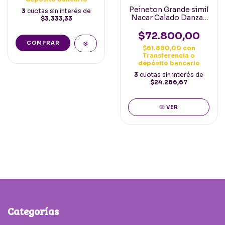
Peineton Grande simil
3
cuotas sin interés de
Nacar Calado Danzas
$3.333,33
Españolas regionales
Folkloricas Blanco
$72.800,00
COMPRAR
$61.880,00
con
Transferencia o
depósito bancario
3
cuotas sin interés de
$24.266,67
VER
Categorías