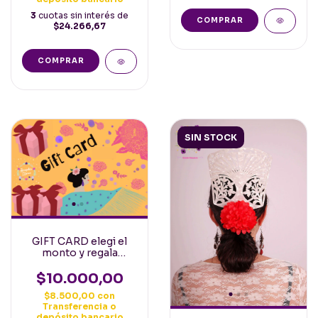
3
cuotas sin interés de
$24.266,67
SIN STOCK
GIFT CARD elegi el
monto y regala
cositas flamencas!
$10.000,00
$8.500,00
con
Transferencia o
depósito bancario