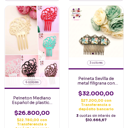
3 colores
Peineta Sevilla de
6 colores
metal filigrana con
Ceramica esmaltada y
cuentas color
$32.000,00
Española
Peineton Mediano
$27.200,00
con
Español de plastico
Transferencia o
en varios colores
depósito bancario
$26.800,00
3
cuotas sin interés de
$10.666,67
$22.780,00
con
Transferencia o