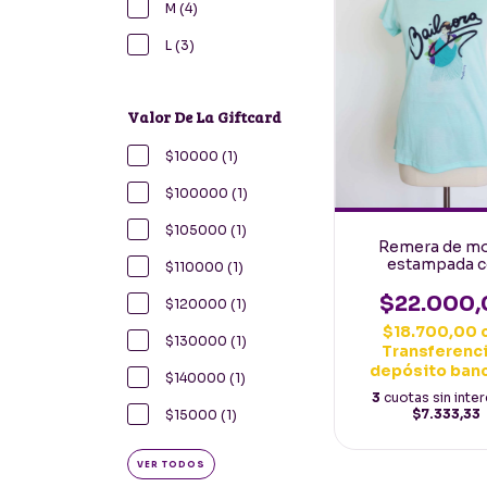
M (4)
L (3)
Valor De La Giftcard
$10000 (1)
$100000 (1)
$105000 (1)
Remera de m
estampada 
$110000 (1)
ilistracion Bai
Verde Agu
$22.000,
$120000 (1)
$18.700,00
$130000 (1)
Transferenci
depósito ban
$140000 (1)
3
cuotas sin inte
$7.333,33
$15000 (1)
VER TODOS