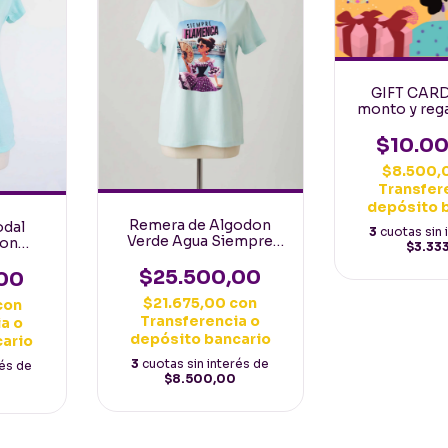
GIFT CARD 
monto y rega
flamen
$10.0
$8.500,
Transfer
depósito 
Remera de Algodon
odal
3
cuotas sin 
Verde Agua Siempre
con
$3.33
Flamenca Talle M
laora
$25.500,00
a
00
$21.675,00
con
con
Transferencia o
a o
depósito bancario
cario
3
cuotas sin interés de
rés de
$8.500,00