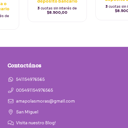
depósito bancario
a o
3
cuotas sin 
3
cuotas sin interés de
cario
$8.50
$8.500,00
rés de
Contactános
541154976565
005491154976565
amapolasmoras@gmail.com
San Miguel
Visita nuestro Blog!