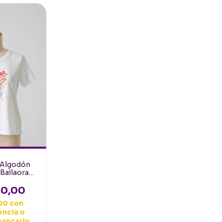
 Algodón
 Bailaora
r talle L
00,00
,00
con
encia o
bancario