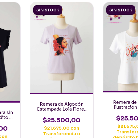
SIN STOCK
SIN STOCK
Remera de
Remera de Algodón
Ilustración
Estampada Lola Flores
Letras Colo
ra sin
Zarzamora Lila Talle L
$25.5
dito de
$25.500,00
 Negra
$21.675
e M
00
$21.675,00
con
Transfer
Transferencia o
con
depósito 