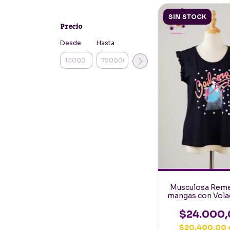
SIN STOCK
Precio
Desde
Hasta
Musculosa Reme
mangas con Vola
Crep Elastizado
Bailaora tall
$24.000,
$20.400,00