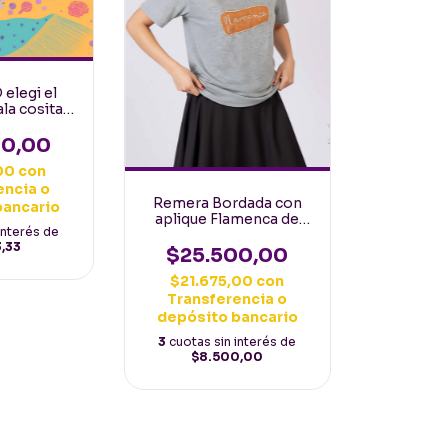
elegi el
la cositas
cas!
00,00
00
con
encia o
Remera Bordada con
bancario
aplique Flamenca de
interés de
Algodon gris melange
3,33
talle M
$25.500,00
$21.675,00
con
Transferencia o
depósito bancario
3
cuotas sin interés de
$8.500,00