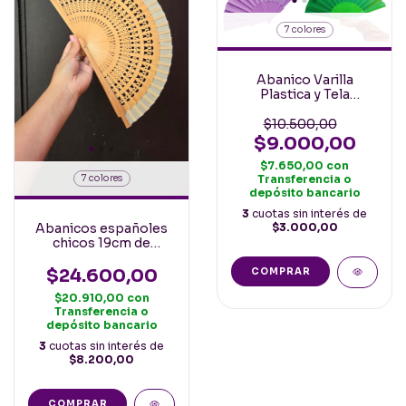
7 colores
Abanico Varilla
Plastica y Tela
Economicos 23cm
varios colores
$10.500,00
$9.000,00
$7.650,00
con
7 colores
Transferencia o
depósito bancario
3
cuotas sin interés de
Abanicos españoles
$3.000,00
chicos 19cm de
madera calados
$24.600,00
COMPRAR
$20.910,00
con
Transferencia o
depósito bancario
3
cuotas sin interés de
$8.200,00
COMPRAR