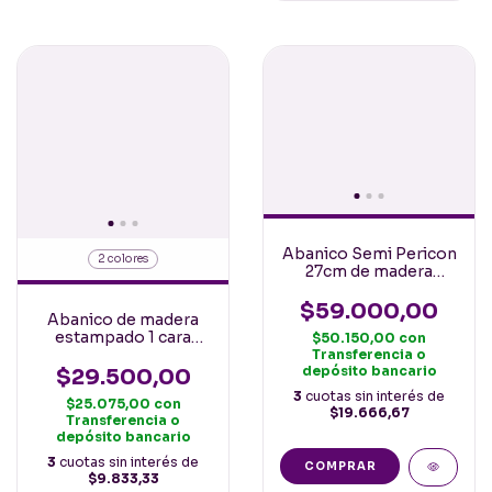
Abanico Semi Pericon
2 colores
27cm de madera
calada y tela con
puntilla Español
$59.000,00
Abanico de madera
Blanco
estampado 1 cara
$50.150,00
con
Mandalas 23cm
Transferencia o
depósito bancario
Español
$29.500,00
3
cuotas sin interés de
$25.075,00
con
$19.666,67
Transferencia o
depósito bancario
3
cuotas sin interés de
$9.833,33