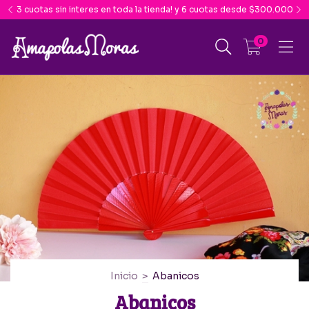
3 cuotas sin interes en toda la tienda! y 6 cuotas desde $300.000
0
Inicio
>
Abanicos
Abanicos