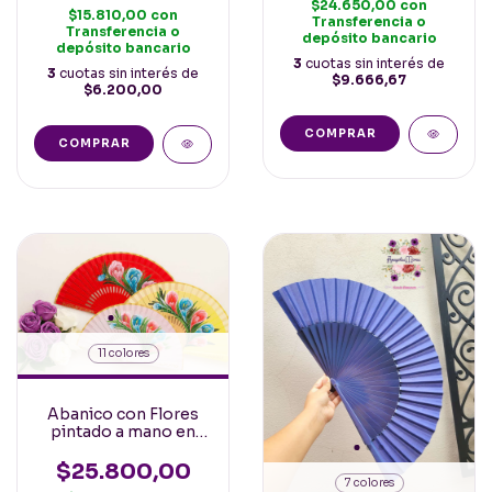
$24.650,00
con
$15.810,00
con
Transferencia o
Transferencia o
depósito bancario
depósito bancario
3
cuotas sin interés de
3
cuotas sin interés de
$9.666,67
$6.200,00
COMPRAR
11 colores
Abanico con Flores
pintado a mano en
Ambas Caras Varilla
Calada 23cm Varios
$25.800,00
Colores
7 colores