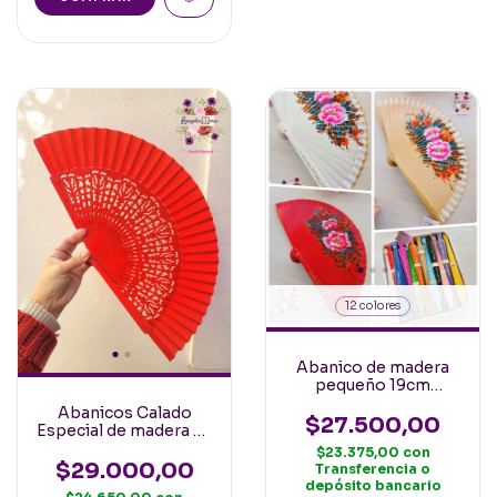
12 colores
Abanico de madera
pequeño 19cm
pintado a mano en
Abanicos Calado
ambas caras con
$27.500,00
Especial de madera de
Flores
Roble Color Rojo
$23.375,00
con
23cm
$29.000,00
Transferencia o
depósito bancario