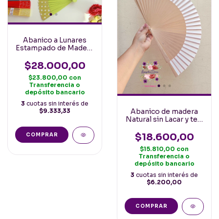
Abanico a Lunares
Estampado de Madera
y Tela 23cm Español
Verde Manzana
$28.000,00
$23.800,00
con
Transferencia o
depósito bancario
3
cuotas sin interés de
Abanico de madera
$9.333,33
Natural sin Lacar y tela
Blanca 23cm
$18.600,00
$15.810,00
con
Transferencia o
depósito bancario
3
cuotas sin interés de
$6.200,00