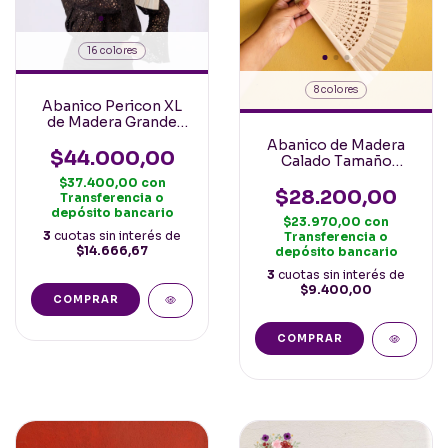
16 colores
8 colores
Abanico Pericon XL
de Madera Grande
para Baile 31-32cm
Abanico de Madera
$44.000,00
Calado Tamaño
Clasico 23cm Español
$37.400,00
con
$28.200,00
Transferencia o
depósito bancario
$23.970,00
con
3
cuotas sin interés de
Transferencia o
$14.666,67
depósito bancario
3
cuotas sin interés de
$9.400,00
COMPRAR
COMPRAR