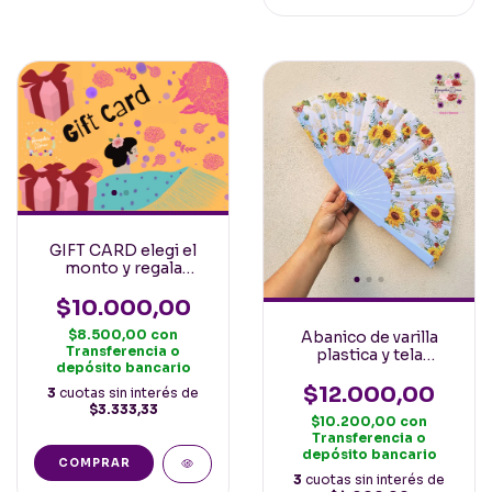
GIFT CARD elegi el
monto y regala
cositas flamencas!
$10.000,00
$8.500,00
con
Abanico de varilla
Transferencia o
plastica y tela
depósito bancario
Estampada Girasoles
Pequeños 23cm
$12.000,00
3
cuotas sin interés de
$3.333,33
$10.200,00
con
Transferencia o
depósito bancario
COMPRAR
3
cuotas sin interés de