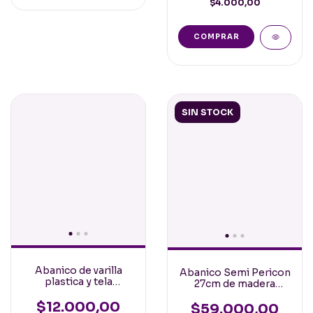
$4.000,00
SIN STOCK
Abanico de varilla
Abanico Semi Pericon
plastica y tela
27cm de madera
estampada Girasoles
calada y tela con
Grandes 23cm
$12.000,00
puntilla Español
$59.000,00