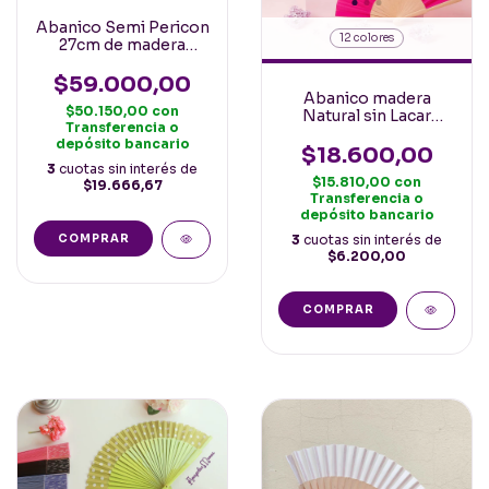
Abanico Semi Pericon
12 colores
27cm de madera
calada y tela con
puntilla Español
$59.000,00
Crema
Abanico madera
$50.150,00
con
Natural sin Lacar
Transferencia o
clasico con tela de
depósito bancario
colores 23cm
$18.600,00
3
cuotas sin interés de
$15.810,00
con
$19.666,67
Transferencia o
depósito bancario
3
cuotas sin interés de
$6.200,00
COMPRAR