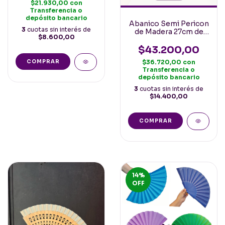
$21.930,00
con
Transferencia o
depósito bancario
Abanico Semi Pericon
3
cuotas sin interés de
de Madera 27cm de
$8.600,00
varilla Español Varios
Colores
$43.200,00
COMPRAR
$36.720,00
con
Transferencia o
depósito bancario
3
cuotas sin interés de
$14.400,00
COMPRAR
14
%
OFF