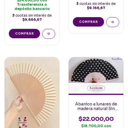
$24.650,00
con
3
cuotas sin interés de
Transferencia o
$9.166,67
depósito bancario
3
cuotas sin interés de
$9.666,67
COMPRAR
5 colores
Abanico a lunares de
madera natural Sin
Lacar 23cm
$22.000,00
$18.700,00
con