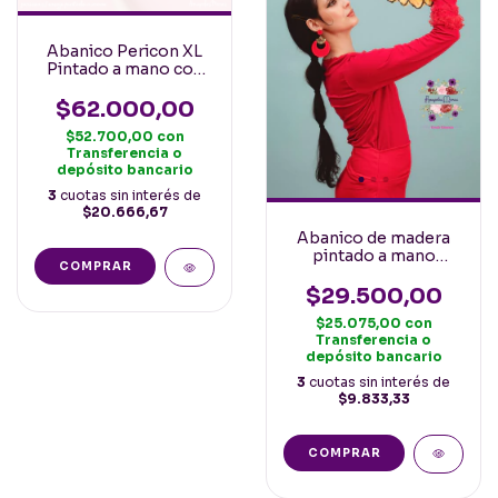
Abanico Pericon XL
Pintado a mano con
motivo Floral y
Terminacion de
$62.000,00
Puntilla
$52.700,00
con
Transferencia o
depósito bancario
3
cuotas sin interés de
$20.666,67
Abanico de madera
pintado a mano
COMPRAR
Girasol 23cm varilla
larga
$29.500,00
$25.075,00
con
Transferencia o
depósito bancario
3
cuotas sin interés de
$9.833,33